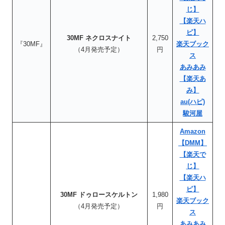
じ】
【楽天ハ
ピ】
30MF ネクロスナイト
2,750
『30MF』
楽天ブック
（4月発売予定）
円
ス
あみあみ
【楽天あ
み】
au(ハピ)
駿河屋
Amazon
【DMM】
【楽天で
じ】
【楽天ハ
ピ】
30MF ドゥロースケルトン
1,980
楽天ブック
（4月発売予定）
円
ス
あみあみ