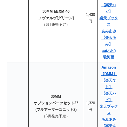
【楽天ハ
30MM bEXM-40
ピ】
1,430
ノヴァルヴ[グリーン]
楽天ブック
円
（6月発売予定）
ス
あみあみ
【楽天あ
み】
au(ハピ)
駿河屋
Amazon
【DMM】
【楽天で
じ】
【楽天ハ
30MM
ピ】
オプションパーツセット23
1,320
楽天ブック
(フルアーマーユニット2)
円
ス
（6月発売予定）
あみあみ
【楽天あ