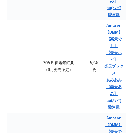
み】
au(ハピ)
駿河屋
Amazon
【DMM】
【楽天で
じ】
【楽天ハ
ピ】
30MP 伊地知虹夏
5,940
楽天ブック
（6月発売予定）
円
ス
あみあみ
【楽天あ
み】
au(ハピ)
駿河屋
Amazon
【DMM】
【楽天で