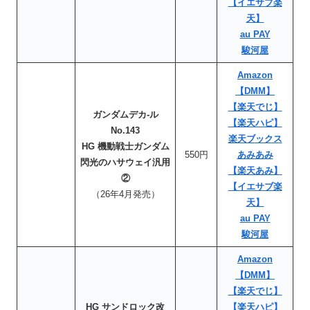
【イエサブ楽
天】
au PAY
駿河屋
Amazon
【DMM】
【楽天でじ】
ガンダムデカ-ル
【楽天ハピ】
No.143
楽天ブックス
HG 機動戦士ガンダム
550円
あみあみ
閃光のハサウェイ汎用
【楽天あみ】
②
【イエサブ楽
（26年4月発売）
天】
au PAY
駿河屋
Amazon
【DMM】
【楽天でじ】
HG サンドロック改
【楽天ハピ】