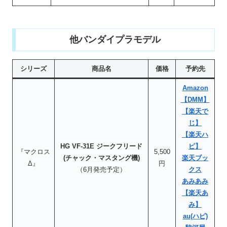
他バンダイプラモデル
シリーズ
商品名
価格
予約先
Amazon
【DMM】
【楽天で
じ】
【楽天ハ
HG VF-31E ジークフリード
ピ】
『マクロス
5,500
(チャック・マスタング機)
楽天ブッ
Δ』
円
（6月発売予定）
クス
あみあみ
【楽天あ
み】
au(ハピ)