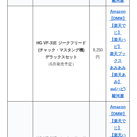
駿河屋
Amazon
【DMM】
【楽天で
じ】
【楽天ハ
HG VF-31E ジークフリード
ピ】
(チャック・マスタング機)
8,250
楽天ブッ
デラックスセット
円
クス
（6月発売予定）
あみあみ
【楽天あ
み】
au(ハピ)
駿河屋
Amazon
【DMM】
【楽天で
じ】
【楽天ハ