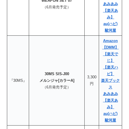
WEAPON SET 07
あみあみ
（6月発売予定）
【楽天あ
み】
au(ハピ)
駿河屋
Amazon
【DMM】
【楽天で
じ】
【楽天ハ
30MS SIS-J00
ピ】
3,300
『30MS』
メルンジャ[カラーA]
楽天ブック
円
（6月発売予定）
ス
あみあみ
【楽天あ
み】
au(ハピ)
駿河屋