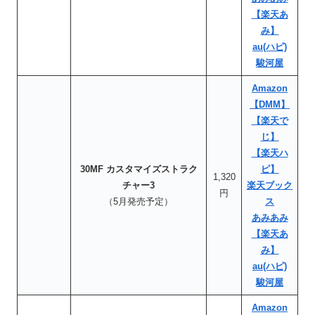
【楽天あ
み】
au(ハピ)
駿河屋
Amazon
【DMM】
【楽天で
じ】
【楽天ハ
30MF カスタマイズストラク
ピ】
1,320
チャー3
楽天ブック
円
（5月発売予定）
ス
あみあみ
【楽天あ
み】
au(ハピ)
駿河屋
Amazon