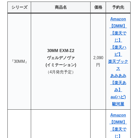
シリーズ
商品名
価格
予約先
Amazon
【DMM】
【楽天で
じ】
【楽天ハ
30MM EXM-Σ2
ピ】
ヴェルデノヴァ
2,090
『30MM』
楽天ブック
(イミテーション)
円
ス
（4月発売予定）
あみあみ
【楽天あ
み】
au(ハピ)
駿河屋
Amazon
【DMM】
【楽天で
じ】