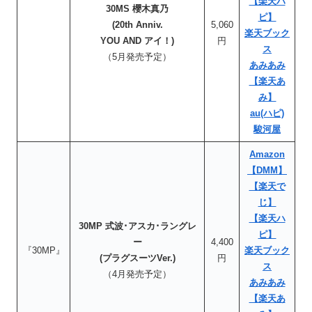
【楽天ハ
30MS 櫻木真乃
ピ】
(20th Anniv.
5,060
楽天ブック
YOU AND アイ！)
円
ス
（5月発売予定）
あみあみ
【楽天あ
み】
au(ハピ)
駿河屋
Amazon
【DMM】
【楽天で
じ】
【楽天ハ
30MP 式波･アスカ･ラングレ
ピ】
ー
4,400
『30MP』
楽天ブック
(プラグスーツVer.)
円
ス
（4月発売予定）
あみあみ
【楽天あ