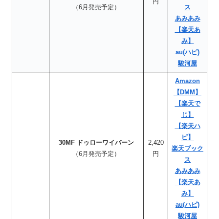
円
（6月発売予定）
ス
あみあみ
【楽天あ
み】
au(ハピ)
駿河屋
Amazon
【DMM】
【楽天で
じ】
【楽天ハ
ピ】
30MF ドゥローワイバーン
2,420
楽天ブック
（6月発売予定）
円
ス
あみあみ
【楽天あ
み】
au(ハピ)
駿河屋