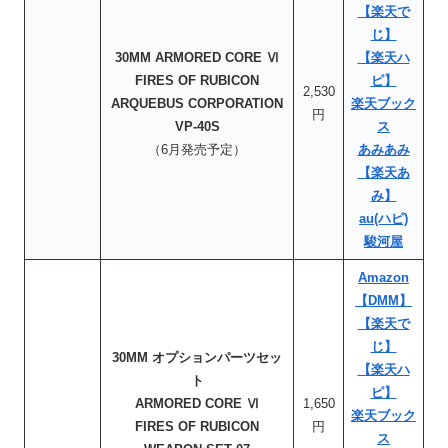
【楽天で
じ】
30MM ARMORED CORE Ⅵ
【楽天ハ
FIRES OF RUBICON
ピ】
2,530
ARQUEBUS CORPORATION
楽天ブック
円
VP-40S
ス
（6月発売予定）
あみあみ
【楽天あ
み】
au(ハピ)
駿河屋
Amazon
【DMM】
【楽天で
じ】
30MM オプションパーツセッ
【楽天ハ
ト
ピ】
ARMORED CORE Ⅵ
1,650
楽天ブック
FIRES OF RUBICON
円
ス