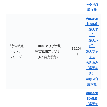
au(ハピ)
駿河屋
Amazon
【DMM】
【楽天で
じ】
【楽天ハ
『宇宙戦艦
1/1000 アリゾナ級
ピ】
13,200
ヤマト』
宇宙戦艦アリゾナ
楽天ブッ
円
シリーズ
（6月発売予定）
クス
あみあみ
【楽天あ
み】
au(ハピ)
駿河屋
Amazon
【DMM】
【楽天で