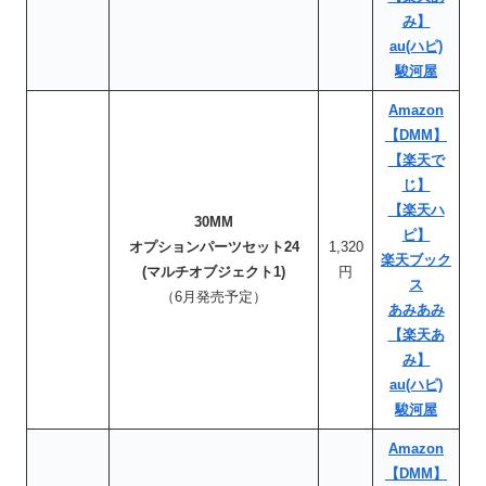
み】
au(ハピ)
駿河屋
Amazon
【DMM】
【楽天で
じ】
【楽天ハ
30MM
ピ】
オプションパーツセット24
1,320
楽天ブック
(マルチオブジェクト1)
円
ス
（6月発売予定）
あみあみ
【楽天あ
み】
au(ハピ)
駿河屋
Amazon
【DMM】