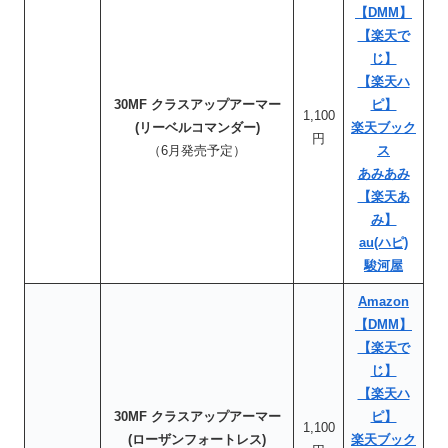
【DMM】
【楽天で
じ】
【楽天ハ
30MF クラスアップアーマー
ピ】
1,100
(リーベルコマンダー)
楽天ブック
円
（6月発売予定）
ス
あみあみ
【楽天あ
み】
au(ハピ)
駿河屋
Amazon
【DMM】
【楽天で
じ】
【楽天ハ
30MF クラスアップアーマー
ピ】
1,100
(ローザンフォートレス)
楽天ブック