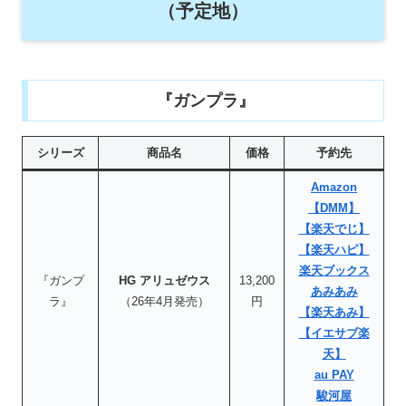
（予定地）
『ガンプラ』
シリーズ
商品名
価格
予約先
Amazon
【DMM】
【楽天でじ】
【楽天ハピ】
楽天ブックス
『ガンプ
HG アリュゼウス
13,200
あみあみ
ラ』
（26年4月発売）
円
【楽天あみ】
【イエサブ楽
天】
au PAY
駿河屋