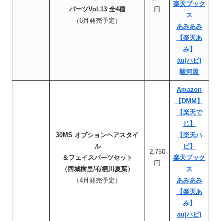
楽天ブック
パーツVol.13 全4種
円
ス
（6月発売予定）
あみあみ
【楽天あ
み】
au(ハピ)
駿河屋
Amazon
【DMM】
【楽天で
じ】
30MS オプションヘアスタイ
【楽天ハ
ル
ピ】
2,750
＆フェイスパーツセット
楽天ブック
円
（西城樹里/有栖川夏葉）
ス
（4月発売予定）
あみあみ
【楽天あ
み】
au(ハピ)