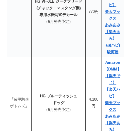
HG VF-31E ジークフリード
ピ】
(チャック・マスタング機)
770円
楽天ブッ
専用水転写式デカール
クス
（6月発売予定）
あみあみ
【楽天あ
み】
au(ハピ)
駿河屋
Amazon
【DMM】
【楽天で
じ】
【楽天ハ
HG ブルーティッシュ
ピ】
『装甲騎兵
4,180
ドッグ
楽天ブッ
ボトムズ』
円
（6月発売予定）
クス
あみあみ
【楽天あ
み】