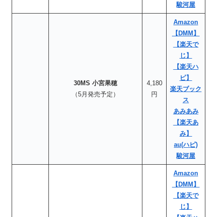
駿河屋
Amazon
【DMM】
【楽天で
じ】
【楽天ハ
ピ】
30MS 小宮果穂
4,180
楽天ブック
（5月発売予定）
円
ス
あみあみ
【楽天あ
み】
au(ハピ)
駿河屋
Amazon
【DMM】
【楽天で
じ】