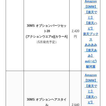
Amazon
【DMM】
【楽天で
じ】
【楽天ハ
30MS オプションパーツセッ
ピ】
ト28
2,420
楽天ブック
(アクションウエアα)[カラーA]
円
ス
（5月発売予定）
あみあみ
【楽天あ
み】
au(ハピ)
駿河屋
Amazon
【DMM】
【楽天で
じ】
【楽天ハ
30MS オプションヘアスタイ
ピ】
ル
2,640