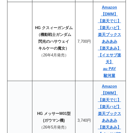
Amazon
【DMM】
【楽天でじ】
HG クスィーガンダム
【楽天ハピ】
（機動戦士ガンダム
楽天ブックス
閃光のハサウェイ
7,700円
あみあみ
キルケーの魔女）
【楽天あみ】
（26年4月発売）
【イエサブ楽
天】
au PAY
駿河屋
Amazon
【DMM】
【楽天でじ】
【楽天ハピ】
HG メッサーM01型
楽天ブックス
(ガウマン機)
3,740円
あみあみ
（26年5月発売）
【楽天あみ】