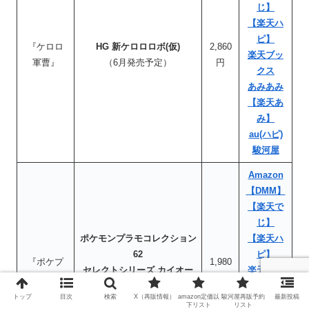
じ】
【楽天ハ
ピ】
『ケロロ
HG 新ケロロロボ(仮)
2,860
楽天ブッ
軍曹』
（6月発売予定）
円
クス
あみあみ
【楽天あ
み】
au(ハピ)
駿河屋
Amazon
【DMM】
【楽天で
じ】
ポケモンプラモコレクション
【楽天ハ
62
ピ】
『ポケプ
1,980
セレクトシリーズ カイオー
楽天ブッ
ラ』
円
ガ
クス
トップ
目次
検索
X（再販情報）
amazon定価以
駿河屋再販予約
最新投稿
（6月発売予定）
あみあみ
下リスト
リスト