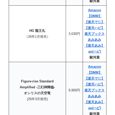
駿河屋
Amazon
【DMM】
【楽天でじ】
【楽天
ハピ
】
HG 龍王丸
3,630円
楽天ブックス
（26年1月発売）
あみあみ
【楽天あみ】
au
(ハピ)
駿河屋
Amazon
【DMM】
【楽天でじ】
Figure-rise Standard
【楽天
ハピ
】
Amplified -三幻神降臨-
9,900円
楽天ブックス
オシリスの天空竜
あみあみ
(26年3月発売)
【楽天あみ】
au
(ハピ)
駿河屋