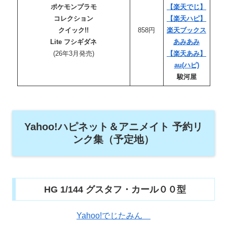
ポケモンプラモ
【楽天でじ】
コレクション
【楽天ハピ】
クイック!!
858円
楽天ブックス
Lite フシギダネ
あみあみ
(26年3月発売)
【楽天あみ】
au(ハピ)
駿河屋
Yahoo!ハピネット＆アニメイト 予約リ
ンク集（予定地）
HG 1/144 グスタフ・カール００型
Yahoo!でじたみん