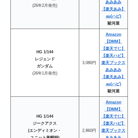
あみあみ
(26年2月発売)
【楽天あみ】
au
(ハピ)
駿河屋
Amazon
【DMM】
【楽天でじ】
HG 1/144
【楽天
ハピ
】
レジェンド
3,080円
楽天ブックス
ガンダム
あみあみ
(26年1月発売)
【楽天あみ】
au
(ハピ)
駿河屋
Amazon
【DMM】
HG 1/144
【楽天でじ】
ジークアクス
【楽天
ハピ
】
(エンディミオン・
2,860円
楽天ブックス
ユニット覚醒時)
あみあみ