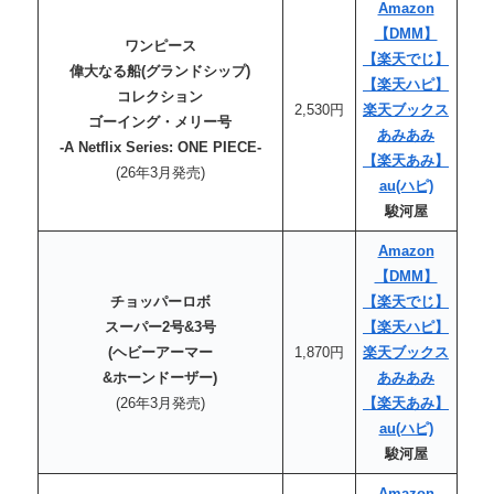
Amazon
【DMM】
ワンピース
【楽天でじ】
偉大なる船(グランドシップ)
【楽天ハピ】
コレクション
2,530円
楽天ブックス
ゴーイング・メリー号
あみあみ
-A Netflix Series: ONE PIECE-
【楽天あみ】
(26年3月発売)
au(ハピ)
駿河屋
Amazon
【DMM】
チョッパーロボ
【楽天でじ】
スーパー2号&3号
【楽天ハピ】
(ヘビーアーマー
1,870円
楽天ブックス
&ホーンドーザー)
あみあみ
(26年3月発売)
【楽天あみ】
au(ハピ)
駿河屋
Amazon