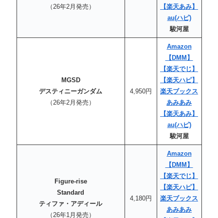
（26年2月発売）
【楽天あみ】
au
(ハピ)
駿河屋
Amazon
【DMM】
【楽天でじ】
MGSD
【楽天
ハピ
】
デスティニーガンダム
4,950円
楽天ブックス
（26年2月発売）
あみあみ
【楽天あみ】
au
(ハピ)
駿河屋
Amazon
【DMM】
【楽天でじ】
Figure-rise
【楽天
ハピ
】
Standard
4,180円
楽天ブックス
ティファ・アディール
あみあみ
（26年1月発売）