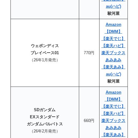
au(ハピ)
駿河屋
Amazon
【DMM】
【楽天でじ】
ウェポンディス
【楽天
ハピ
】
プレイベース01
770円
楽天ブックス
（26年1月発売）
あみあみ
【楽天あみ】
au
(ハピ)
駿河屋
Amazon
【DMM】
【楽天でじ】
SDガンダム
【楽天
ハピ
】
EXスタンダード
660円
楽天ブックス
ガンダムバルバトス
あみあみ
（26年2月発売）
【楽天あみ】