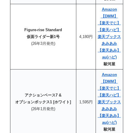
Amazon
【DMM】
【楽天でじ】
Figure-rise Standard
【楽天
ハピ
】
仮面ライダー新1号
4,180円
楽天ブックス
(26年3月発売)
あみあみ
【楽天あみ】
au
(ハピ)
駿河屋
Amazon
【DMM】
【楽天でじ】
アクションベース7 &
【楽天
ハピ
】
オプションボックス1 [ホワイト]
1,595円
楽天ブックス
(26年1月発売)
あみあみ
【楽天あみ】
au
(ハピ)
駿河屋