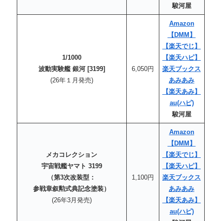
駿河屋
Amazon
【DMM】
【楽天でじ】
1/1000
【楽天
ハピ
】
波動実験艦 銀河 [3199]
6,050円
楽天ブックス
(26年１月発売)
あみあみ
【楽天あみ】
au
(ハピ)
駿河屋
Amazon
【DMM】
メカコレクション
【楽天でじ】
宇宙戦艦ヤマト 3199
【楽天
ハピ
】
（第3次改装型：
1,100円
楽天ブックス
参戦章叙勲式典記念塗装）
あみあみ
(26年3月発売)
【楽天あみ】
au
(ハピ)