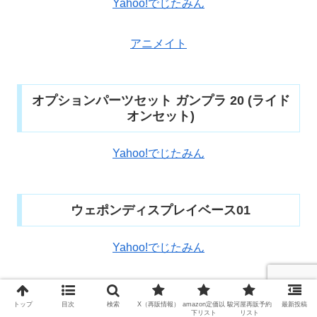
Yahoo!でじたみん
アニメイト
オプションパーツセット ガンプラ 20 (ライド
オンセット)
Yahoo!でじたみん
ウェポンディスプレイベース01
Yahoo!でじたみん
アニメイト
トップ
目次
検索
X（再販情報）
amazon定価以
駿河屋再販予約
最新投稿
下リスト
リスト