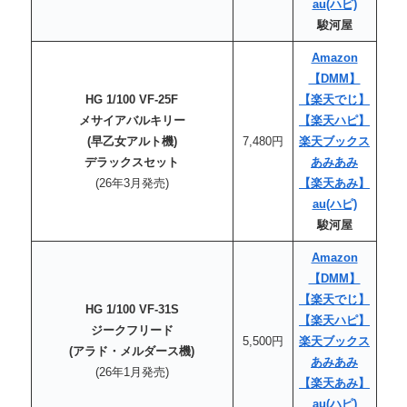
au
(ハピ)
駿河屋
Amazon
【DMM】
HG 1/100 VF-25F
【楽天でじ】
メサイアバルキリー
【楽天
ハピ
】
(早乙女アルト機)
7,480円
楽天ブックス
デラックスセット
あみあみ
(26年3月発売)
【楽天あみ】
au
(ハピ)
駿河屋
Amazon
【DMM】
【楽天でじ】
HG 1/100 VF-31S
【楽天
ハピ
】
ジークフリード
5,500円
楽天ブックス
(アラド・メルダース機)
あみあみ
(26年1月発売)
【楽天あみ】
au
(ハピ)