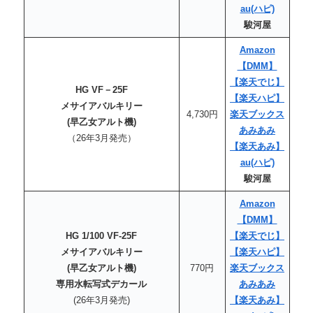
au
(ハピ)
駿河屋
Amazon
【DMM】
【楽天でじ】
HG VF－25F
【楽天
ハピ
】
メサイアバルキリー
4,730円
楽天ブックス
(早乙女アルト機)
あみあみ
（26年3月発売）
【楽天あみ】
au
(ハピ)
駿河屋
Amazon
【DMM】
HG 1/100 VF-25F
【楽天でじ】
メサイアバルキリー
【楽天
ハピ
】
(早乙女アルト機)
770円
楽天ブックス
専用水転写式デカール
あみあみ
(26年3月発売)
【楽天あみ】