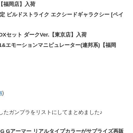
]【福岡店】入荷
ース限定 ビルドストライク エクシードギャラクシー [ペイ
DXセット ダークVer.【東京店】入荷
ア01&エモーションマニピュレーター(連邦系)【福岡
4
)
入荷したガンプラをリストにしてまとめました♪
MG Gアーマー リアルタイプカラーがサプライズ再販