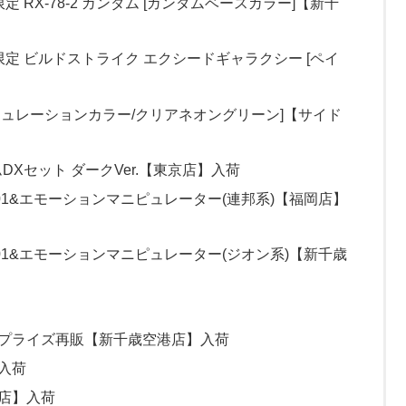
ス限定 RX-78-2 ガンダム [ガンダムベースカラー]【新千
ベース限定 ビルドストライク エクシードギャラクシー [ペイ
サーキュレーションカラー/クリアネオングリーン]【サイド
ムDXセット ダークVer.【東京店】入荷
ア01&エモーションマニピュレーター(連邦系)【福岡店】
ク01&エモーションマニピュレーター(ジオン系)【新千歳
サプライズ再販【新千歳空港店】入荷
入荷
港店】入荷