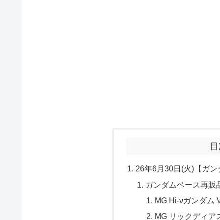
目
26年6月30日(火)【
ガンダムベース再販
MG Hi-νガンダム
MG リックディア