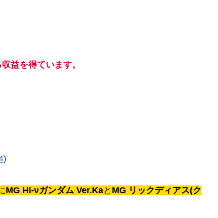
る収益を得ています。
4
)
に
MG Hi-νガンダム
Ver.Ka
と
MG リックディアス(ク