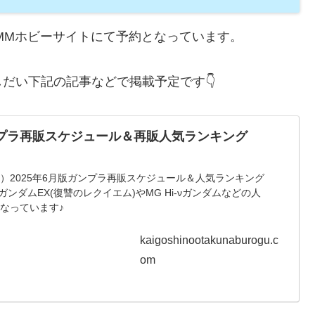
MMホビーサイトにて予約となっています。
だい下記の記事などで掲載予定です👇
 ガンプラ再販スケジュール＆再販人気ランキング
更新）2025年6月版ガンプラ再販スケジュール＆人気ランキング
ガンダムEX(復讐のレクイエム)やMG Hi-νガンダムなどの人
なっています♪
kaigoshinootakunaburogu.c
om