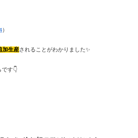
4
）
追加生産
されることがわかりました✨
です👇