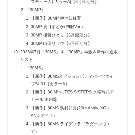
スチューム)[カラーA]【6月延期分】
『30MP』
【新作】30MP 伊地知虹夏
30MP 鹿目まどか(制服Ver.)
30MP 後藤ひとり【6月延期分】
30MP 山田リョウ【6月延期分】
2026年7月『30MS』＆『30MP』再販＆新作の通販
リスト
『30MS』
【新作】30MSオプションボディパーツタイ
プSU01［カラーA］
【新作】30 MINUTES SISTERS 水転写式デ
カール 汎用③
【新作】30MS 島村卯月(20th Anniv. YOU
AND アイ！)
【新作】30MS ライディラ（ラグーンウエ
ア）