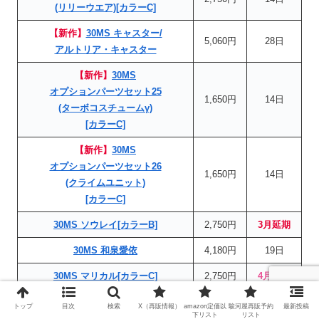
(リリーウエア)[カラーC]
【新作】
30MS キャスター/
5,060円
28日
アルトリア・キャスター
【新作】
30MS
オプションパーツセット25
1,650円
14日
(ターボコスチュームγ)
[カラーC]
【新作】
30MS
オプションパーツセット26
1,650円
14日
(クライムユニット)
[カラーC]
30MS ソウレイ[カラーB]
2,750円
3月延期
30MS 和泉愛依
4,180円
19日
30MS マリカル[カラーC]
2,750円
4月延期
30MS
トップ
目次
検索
X（再販情報）
amazon定価以
駿河屋再販予約
最新投稿
下リスト
リスト
オプションパーツセット17