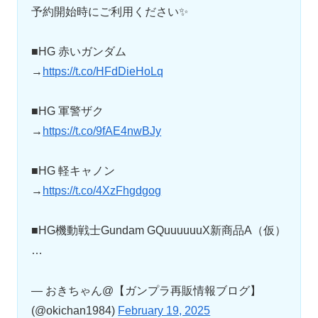
予約開始時にご利用ください✨
■HG 赤いガンダム
→
https://t.co/HFdDieHoLq
■HG 軍警ザク
→
https://t.co/9fAE4nwBJy
■HG 軽キャノン
→
https://t.co/4XzFhgdgog
■HG機動戦士Gundam GQuuuuuuX新商品A（仮）
…
— おきちゃん@【ガンプラ再販情報ブログ】
(@okichan1984)
February 19, 2025