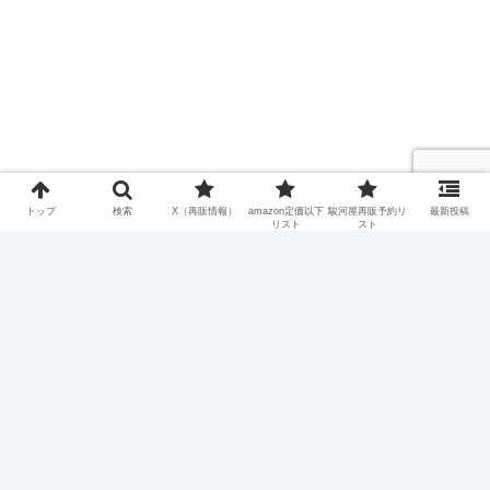
トップ
検索
X（再販情報）
amazon定価以下
駿河屋再販予約リ
最新投稿
リスト
スト
ホーム
プロフィール