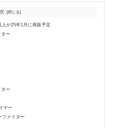
次
上が25年1月に再販予定
イター
イター
イヤー
ーファイター