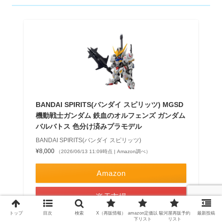
BANDAI SPIRITS(バンダイ スピリッツ) MGSD
機動戦士ガンダム 鉄血のオルフェンズ ガンダム
バルバトス 色分け済みプラモデル
BANDAI SPIRITS(バンダイ スピリッツ)
¥8,000
（2026/06/13 11:09時点 | Amazon調べ）
Amazon
楽天市場
トップ
目次
検索
X（再販情報）
amazon定価以
駿河屋再販予約
最新投稿
Yahooショッピング
下リスト
リスト