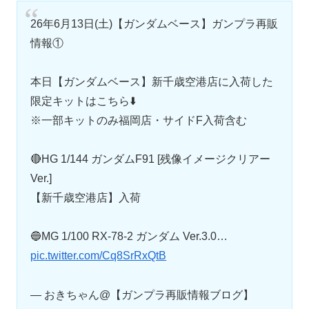
26年6月13日(土)【ガンダムベース】ガンプラ再販
情報①
本日【ガンダムベース】新千歳空港店に入荷した
限定キットはこちら⬇️
※一部キットのみ福岡店・サイドF入荷含む
🔴HG 1/144 ガンダムF91 [残像イメージクリアー
Ver.]
【新千歳空港店】入荷
🔵MG 1/100 RX-78-2 ガンダム Ver.3.0…
pic.twitter.com/Cq8SrRxQtB
— おきちゃん@【ガンプラ再販情報ブログ】