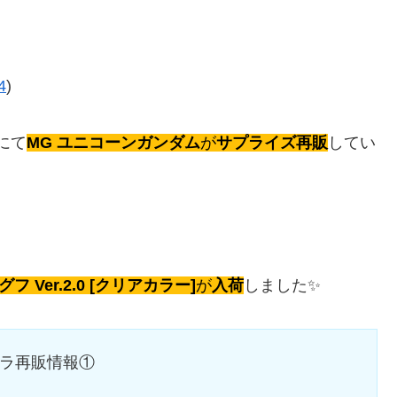
4
)
にて
MG ユニコーンガンダム
が
サプライズ再販
してい
0 グフ Ver.2.0 [クリアカラー]
が
入荷
しました✨
プラ再販情報①