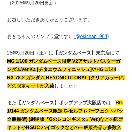
（2025年9月20日更新）
お越しいただきありがとうございます。
おきちゃんのガンプラ堂です♪（
@okichan1984
)
25年9月20日（土）に
【ガンダムベース】東京店
にて
MG 1/100 ガンダムベース限定 V2アサルトバスターガ
ンダムVer.Ka [チタニウムフィニッシュ]
や
HG 1/144
RX-78-2 ガンダム BEYOND GLOBAL [クリアカラー]
な
どの限定キットが
入荷
しました✨
また
【ガンダムベース】ポップアップ大阪店
では、
HG
1/144 ガンダムベース限定 G-セルフ (パーフェクトパッ
ク装備型) (劇場版『Gのレコンギスタ』Ver.)
などの限定
キットや
HGUC ハイゴック
などの一般販売品が
多数入