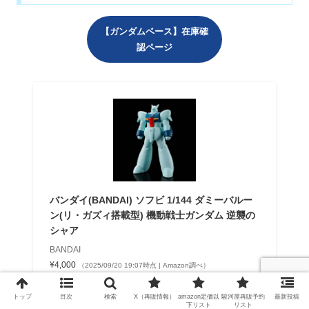
【ガンダムベース】在庫確
認ページ
バンダイ(BANDAI) ソフビ 1/144 ダミーバルー
ン(リ・ガズィ搭載型) 機動戦士ガンダム 逆襲の
シャア
BANDAI
¥4,000
（2025/09/20 19:07時点 | Amazon調べ）
Amazon
トップ
目次
検索
X（再販情報）
amazon定価以
駿河屋再販予約
最新投稿
下リスト
リスト