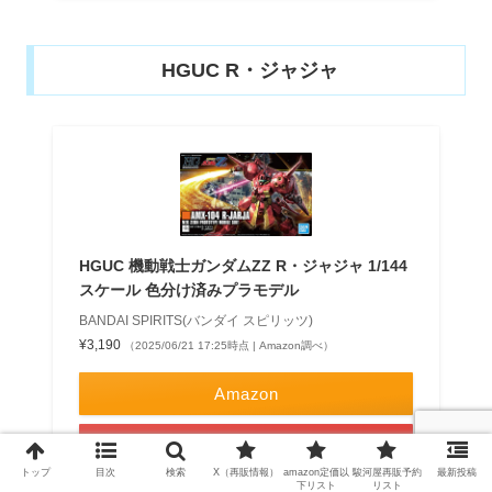
HGUC R・ジャジャ
HGUC 機動戦士ガンダムZZ R・ジャジャ 1/144
スケール 色分け済みプラモデル
BANDAI SPIRITS(バンダイ スピリッツ)
¥3,190
（2025/06/21 17:25時点 | Amazon調べ）
Amazon
楽天市場
トップ
目次
検索
X（再販情報）
amazon定価以
駿河屋再販予約
最新投稿
下リスト
リスト