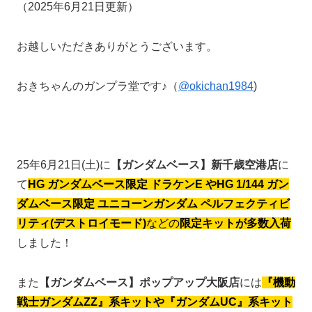
（2025年6月21日更新）
お越しいただきありがとうございます。
おきちゃんのガンプラ堂です♪（
@okichan1984
)
25年6月21日(土)に
【ガンダムベース】新千歳空港店
に
て
HG ガンダムベース限定 ドラケンE や
HG 1/144 ガン
ダムベース限定 ユニコーンガンダム ペルフェクティビ
リティ(デストロイモード)
などの
限定キットが多数入荷
しました！
また
【ガンダムベース】ポップアップ大阪店
には
『機動
戦士ガンダムZZ』系キットや『ガンダムUC』系キット