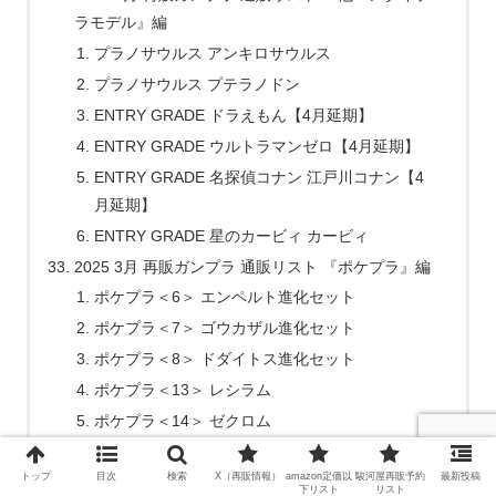
ラモデル』編
プラノサウルス アンキロサウルス
プラノサウルス プテラノドン
ENTRY GRADE ドラえもん【4月延期】
ENTRY GRADE ウルトラマンゼロ【4月延期】
ENTRY GRADE 名探偵コナン 江戸川コナン【4
月延期】
ENTRY GRADE 星のカービィ カービィ
2025 3月 再販ガンプラ 通販リスト 『ポケプラ』編
ポケプラ＜6＞ エンペルト進化セット
ポケプラ＜7＞ ゴウカザル進化セット
ポケプラ＜8＞ ドダイトス進化セット
ポケプラ＜13＞ レシラム
ポケプラ＜14＞ ゼクロム
ポケプラ＜32＞ ミュウツー
トップ
目次
検索
X（再販情報）
amazon定価以
駿河屋再販予約
最新投稿
ポケプラ 41 ピカチュウ
下リスト
リスト