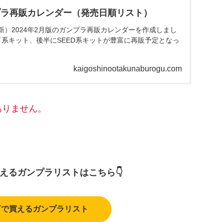
ガンプラ再販カレンダー（発売日順リスト）
日更新）2024年2月版のガンプラ再販カレンダーを作成しまし
ド系キット、後半にSEED系キットが豊富に再販予定となっ
kaigoshinootakunaburogu.com
ありません。
買えるガンプラリストはこちら👇
以下で買えるガンプラリスト