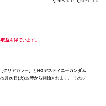
2025.02.13
2023.10.02
る収益を得ています。
［クリアカラー］
と
HGデスティニーガンダム
が
2月20日(火)12時から開始
されます。（2/16）