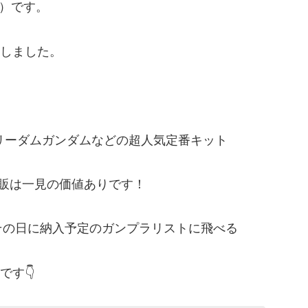
）です。
しました。
フリーダムガンダムなどの超人気定番キット
販は一見の価値ありです！
その日に納入予定のガンプラリストに飛べる
です👇