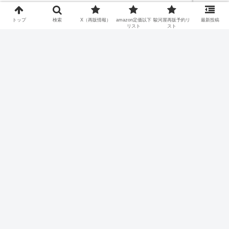
トップ
検索
X（再販情報）
amazon定価以下
駿河屋再販予約リ
最新投稿
リスト
スト
ホーム
プロフィール
お問い合わせフォーム
プライバシーポリシー・免責事項